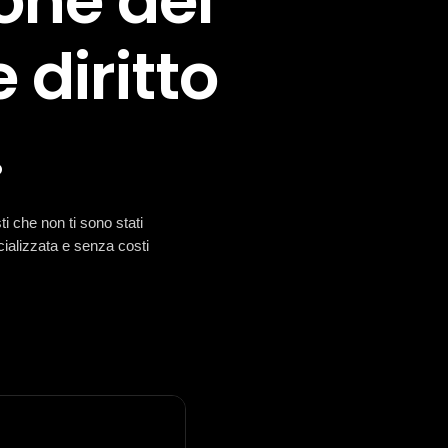
one del
 diritto
.
i che non ti sono stati
cializzata e senza costi
Seguici sui Social​