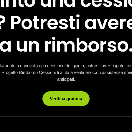
tinto una cessi
 Potresti avere
a un rimborso
tamente o rinnovato una cessione del quinto, potresti aver pagato cost
e. Progetto Rimborso Cessioni ti aiuta a verificarlo con assistenza spe
anticipati.
Verifica gratuita
Chiamaci

+39 02 929 6570
Inviaci un messaggio
artedì e Giovedì 9:00-13:00
👉
Whatsapp
info@progettorimborso.it