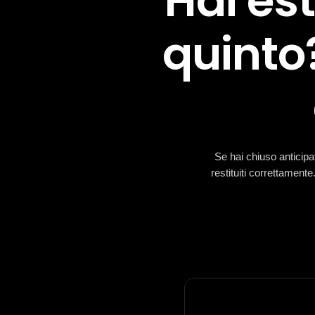
Hai es
quinto?
Se hai chiuso anticipa
restituiti correttament
Progetto Rimborso è un marchio di

Consulenza & Affari S.r.l.
Semplificata
M
Sede legale via Nuova Nola 273,
Palma Campania (NA)