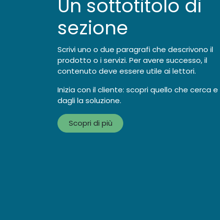
Un sottotitolo di
sezione
Scrivi uno o due paragrafi che descrivono il
prodotto o i servizi. Per avere successo, il
contenuto deve essere utile ai lettori.
Inizia con il cliente: scopri quello che cerca e
dagli la soluzione.
Scopri di più
Progetto Rimborso è un marchio

di Consulenza & Affari S.r.l.
Semplificata
Mar
Sede legale via Nuova Nola 273,
Palma Campania (NA)
i