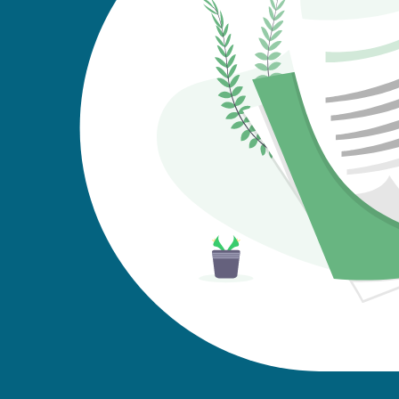
Chiamaci

+39 02 929 6570
Inviaci un messaggio
tedì e Giovedì 9:00-13:00
👉
Whatsapp
nfo@progettorimborso.it